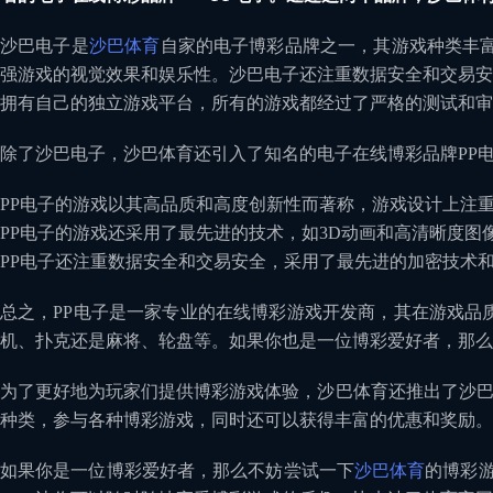
沙巴电子是
沙巴体育
自家的电子博彩品牌之一，其游戏种类丰
强游戏的视觉效果和娱乐性。沙巴电子还注重数据安全和交易安
拥有自己的独立游戏平台，所有的游戏都经过了严格的测试和审
除了沙巴电子，沙巴体育还引入了知名的电子在线博彩品牌PP
PP电子的游戏以其高品质和高度创新性而著称，游戏设计上注
PP电子的游戏还采用了最先进的技术，如3D动画和高清晰度图
PP电子还注重数据安全和交易安全，采用了最先进的加密技术
总之，PP电子是一家专业的在线博彩游戏开发商，其在游戏品
机、扑克还是麻将、轮盘等。如果你也是一位博彩爱好者，那么
为了更好地为玩家们提供博彩游戏体验，沙巴体育还推出了沙巴体
种类，参与各种博彩游戏，同时还可以获得丰富的优惠和奖励。
如果你是一位博彩爱好者，那么不妨尝试一下
沙巴体育
的博彩