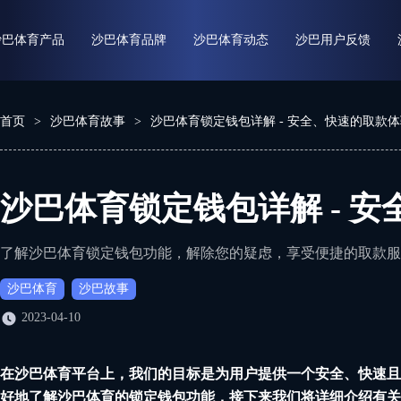
沙巴体育产品
沙巴体育品牌
沙巴体育动态
沙巴用户反馈
首页
>
沙巴体育故事
>
沙巴体育锁定钱包详解 - 安全、快速的取款
沙巴体育锁定钱包详解 - 
了解沙巴体育锁定钱包功能，解除您的疑虑，享受便捷的取款服
沙巴体育
沙巴故事
2023-04-10
在沙巴体育平台上，我们的目标是为用户提供一个安全、快速且
好地了解沙巴体育的锁定钱包功能，接下来我们将详细介绍有关