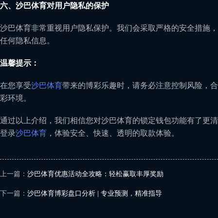
六、沙巴体育对用户隐私的保护
沙巴体育非常重视用户隐私保护。我们会采取严格的安全措施，
任何隐私信息。
温馨提示：
在您享受
沙巴体育
带来的博彩乐趣时，请务必注意控制风险，合
彩环境。
通过以上介绍，我们相信您对沙巴体育的锁定钱包功能有了更清
登录
沙巴体育
，体验安全、快速、透明的取款体验。
上一篇：
沙巴体育优惠活动全攻略：轻松赢取丰厚奖励
下一篇：
沙巴体育博彩盘口分析 | 专业预测，精准指导