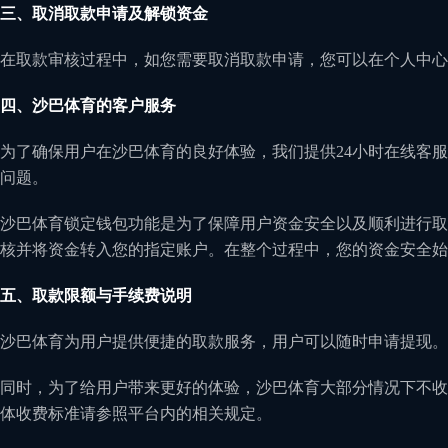
三、取消取款申请及解锁资金
在取款审核过程中，如您需要取消取款申请，您可以在个人中心
四、沙巴体育的客户服务
为了确保用户在沙巴体育的良好体验，我们提供24小时在线客
问题。
沙巴体育锁定钱包功能是为了保障用户资金安全以及顺利进行取
核并将资金转入您的指定账户。在整个过程中，您的资金安全始
五、取款限额与手续费说明
沙巴体育为用户提供便捷的取款服务，用户可以随时申请提现。
同时，为了给用户带来更好的体验，沙巴体育大部分情况下不收
体收费标准请参照平台内的相关规定。