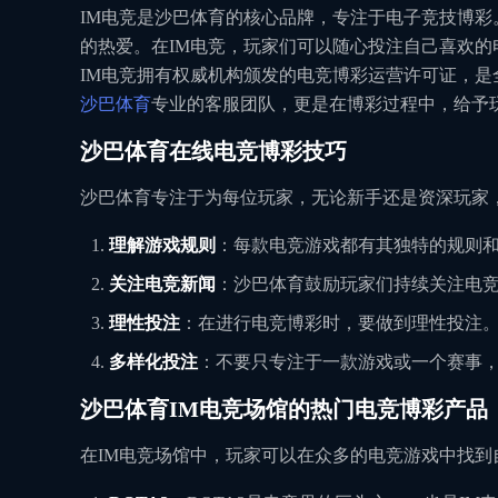
IM电竞是沙巴体育的核心品牌，专注于电子竞技博彩。
的热爱。在IM电竞，玩家们可以随心投注自己喜欢
IM电竞拥有权威机构颁发的电竞博彩运营许可证，
沙巴体育
专业的客服团队，更是在博彩过程中，给予
沙巴体育在线电竞博彩技巧
沙巴体育专注于为每位玩家，无论新手还是资深玩家
理解游戏规则
：每款电竞游戏都有其独特的规则
关注电竞新闻
：沙巴体育鼓励玩家们持续关注电
理性投注
：在进行电竞博彩时，要做到理性投注
多样化投注
：不要只专注于一款游戏或一个赛事
沙巴体育IM电竞场馆的热门电竞博彩产品
在IM电竞场馆中，玩家可以在众多的电竞游戏中找