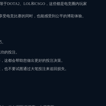
DOTA2、LOL和CSGO，这些都是电竞圈内玩家
享受电竞比赛的同时，也能感受到公平的博彩体验。
巧。
成功的投注。
等，这都会帮助您做出更好的投注决策。
注，也不要试图通过大笔投注来追回损失。