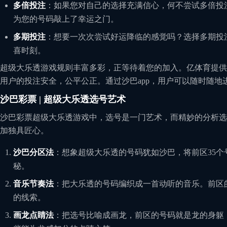
多倍投注
：如果您对自己的选择充满信心，何不尝试多倍投
为您的号码敲上了幸运之门。
多期投注
：想要一次次尝试好运降临的感觉吗？选择多期投
喜时刻。
超级大乐透游戏规则丰富多彩，正等待着您的加入。亿体育提供
用户的投注安全，公平公正。通过沙巴app，用户可以随时随地
沙巴彩票 | 超级大乐透选号艺术
沙巴彩票超级大乐透游戏中，选号是一门艺术，而精妙的分析选
加独具匠心。
沙巴分区法
：想象超级大乐透的号码犹如沙巴，将前区35
秘。
音乐节奏法
：把大乐透的号码编织成一首动听的音乐。前区
的线索。
画龙点睛法
：把选号比喻成画龙，前区的号码就是龙的身躯