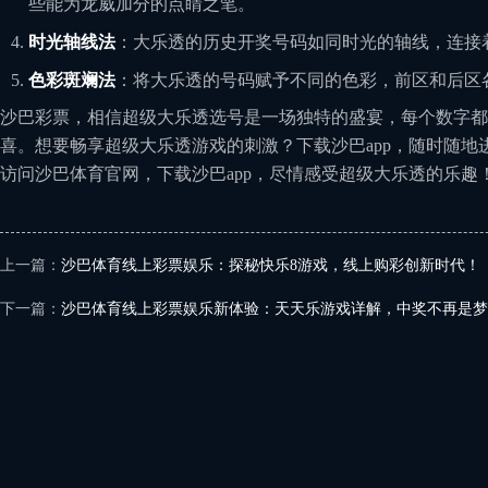
些能为龙威加分的点睛之笔。
时光轴线法
：大乐透的历史开奖号码如同时光的轴线，连接
色彩斑斓法
：将大乐透的号码赋予不同的色彩，前区和后区
沙巴彩票，相信超级大乐透选号是一场独特的盛宴，每个数字都
喜。想要畅享超级大乐透游戏的刺激？下载沙巴app，随时随地
访问沙巴体育官网，下载沙巴app，尽情感受超级大乐透的乐趣
上一篇：
沙巴体育线上彩票娱乐：探秘快乐8游戏，线上购彩创新时代！
下一篇：
沙巴体育线上彩票娱乐新体验：天天乐游戏详解，中奖不再是梦