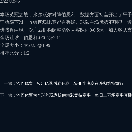
2/22 03:45
本场英冠之战，米尔沃尔对阵伯恩利。数据方面初盘开出了平手
守效率下滑，连续四场比赛都有丢球。球队主场优势不明显，近
进接近两球。受注后机构调整指数为客队让0/0.5球，加大客
全场让球：伯恩利-0/0.5@2.11
全场大小：大2/2.5@1.99
推荐比分：1:2
上一篇：
沙巴体育 - WCBA季后赛开赛,12进8,半决赛在呼和浩特举行
下一篇：
沙巴体育为全球的玩家提供精彩竞技赛事，每日上万场赛事直播