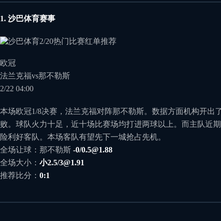
1. 沙巴体育赛事
欧冠
法兰克福vs那不勒斯
2/22 04:00
本场欧冠1/8决赛，法兰克福对阵那不勒斯。数据方面机构开出
败。球队火力十足，近十场比赛场均打进两球以上。而主队近期
险利好客队。本场客队有望先下一城抢占先机。
全场让球：那不勒斯
-0/0.5@1.88
全场大小：
小2.5/3@1.91
推荐比分：
0:1